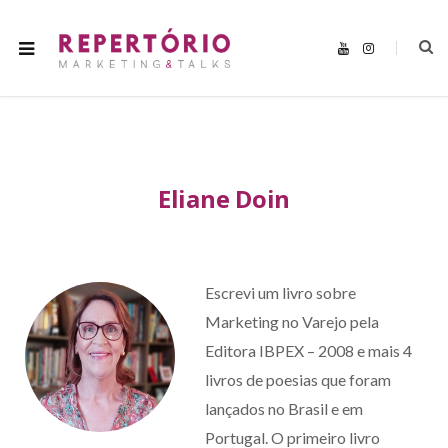
Y
I
o
n
u
s
T
t
u
a
b
g
e
r
a
m
Eliane Doin
Escrevi um livro sobre
Marketing no Varejo pela
Editora IBPEX – 2008 e mais 4
livros de poesias que foram
lançados no Brasil e em
Portugal. O primeiro livro