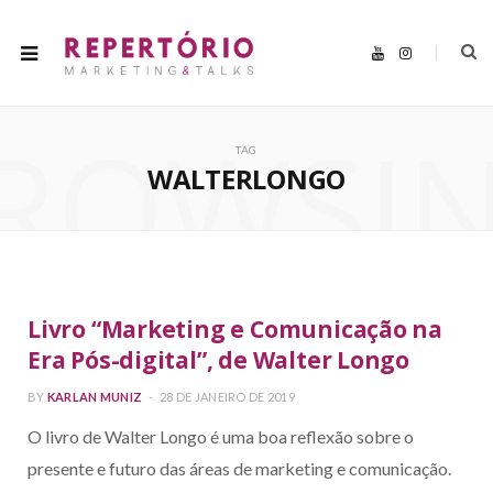
Y
I
o
n
u
s
T
t
u
a
ROWSI
b
g
e
r
TAG
a
m
WALTERLONGO
Livro “Marketing e Comunicação na
Era Pós-digital”, de Walter Longo
BY
KARLAN MUNIZ
28 DE JANEIRO DE 2019
O livro de Walter Longo é uma boa reflexão sobre o
presente e futuro das áreas de marketing e comunicação.