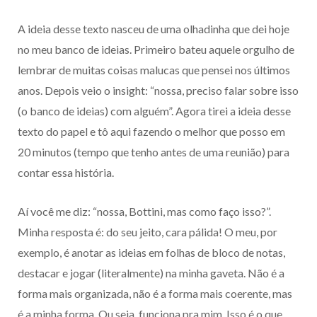
A ideia desse texto nasceu de uma olhadinha que dei hoje
no meu banco de ideias. Primeiro bateu aquele orgulho de
lembrar de muitas coisas malucas que pensei nos últimos
anos. Depois veio o insight: “nossa, preciso falar sobre isso
(o banco de ideias) com alguém”. Agora tirei a ideia desse
texto do papel e tô aqui fazendo o melhor que posso em
20 minutos (tempo que tenho antes de uma reunião) para
contar essa história.
Aí você me diz: “nossa, Bottini, mas como faço isso?”.
Minha resposta é: do seu jeito, cara pálida! O meu, por
exemplo, é anotar as ideias em folhas de bloco de notas,
destacar e jogar (literalmente) na minha gaveta. Não é a
forma mais organizada, não é a forma mais coerente, mas
é a minha forma. Ou seja, funciona pra mim. Isso é o que