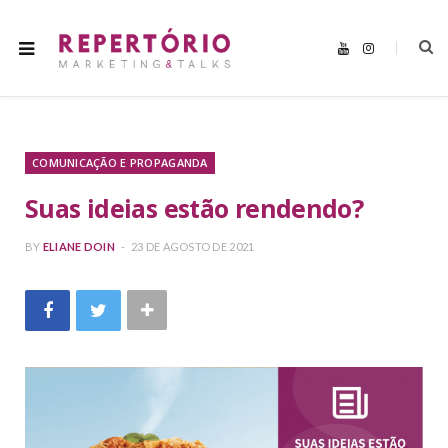
Y
I
o
n
u
s
T
t
u
a
b
g
e
r
a
m
COMUNICAÇÃO E PROPAGANDA
Suas ideias estão rendendo?
BY
ELIANE DOIN
23 DE AGOSTO DE 2021