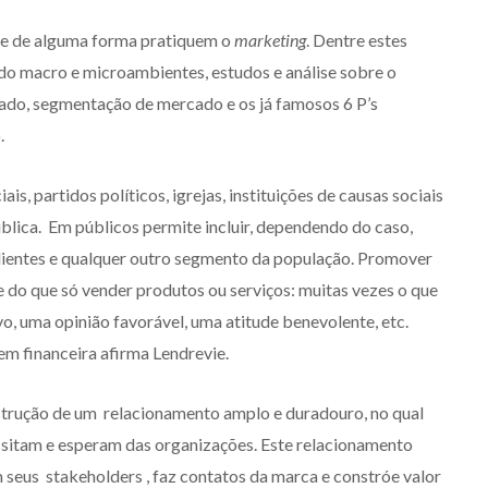
que de alguma forma pratiquem o
marketing
. Dentre estes
 do macro e microambientes, estudos e análise sobre o
ado, segmentação de mercado e os já famosos 6 P’s
.
 partidos políticos, igrejas, instituições de causas sociais
ública. Em públicos permite incluir, dependendo do caso,
s clientes e qualquer outro segmento da população. Promover
do que só vender produtos ou serviços: muitas vezes o que
vo, uma opinião favorável, uma atitude benevolente, etc.
em financeira afirma Lendrevie.
trução de um relacionamento amplo e duradouro, no qual
ssitam e esperam das organizações. Este relacionamento
m seus stakeholders , faz contatos da marca e constróe valor