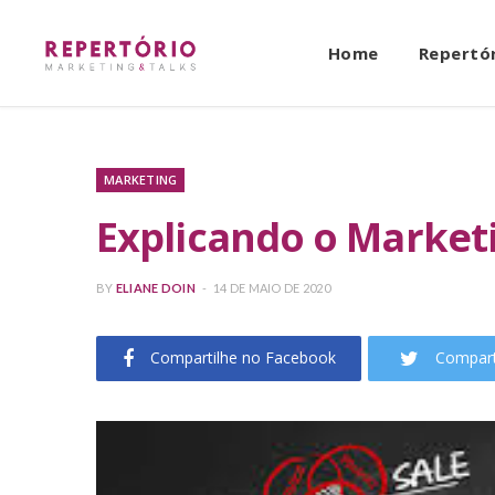
Home
Repertó
MARKETING
Explicando o Market
BY
ELIANE DOIN
14 DE MAIO DE 2020
Compartilhe no Facebook
Compart