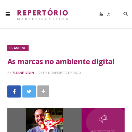
Y
I
o
n
u
s
T
t
u
a
b
g
e
r
a
m
BRANDING
As marcas no ambiente digital
BY
ELIANE DOIN
23 DE NOVEMBRO DE 2020