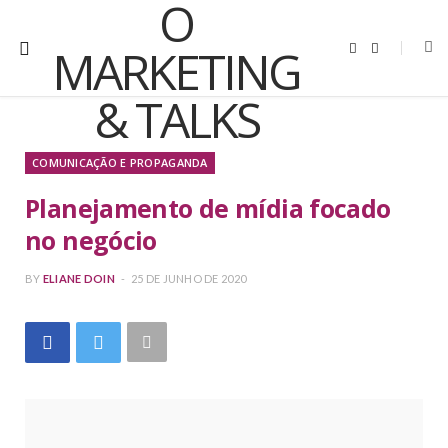
Y
I
o
n
u
s
T
t
u
a
b
g
e
r
a
m
COMUNICAÇÃO E PROPAGANDA
Planejamento de mídia focado
no negócio
BY
ELIANE DOIN
25 DE JUNHO DE 2020