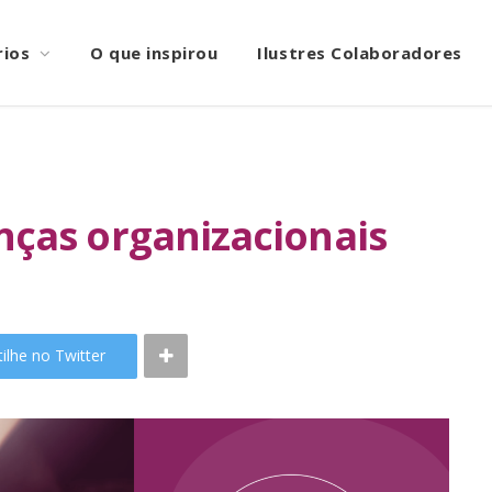
rios
O que inspirou
Ilustres Colaboradores
nças organizacionais
ilhe no Twitter