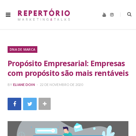
Y
I
o
n
u
s
T
t
u
a
b
g
e
r
a
m
DNA DE MARCA
Propósito Empresarial: Empresas
com propósito são mais rentáveis
BY
ELIANE DOIN
22 DE NOVEMBRO DE 2020