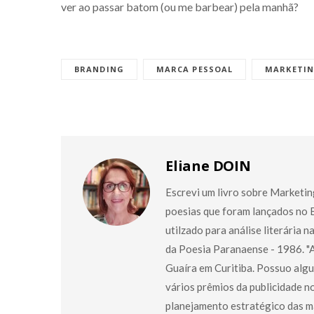
ver ao passar batom (ou me barbear) pela manhã?
BRANDING
MARCA PESSOAL
MARKETIN
Eliane DOIN
Escrevi um livro sobre Marketin
poesias que foram lançados no Br
utilzado para análise literária n
da Poesia Paranaense - 1986. "A
Guaíra em Curitiba. Possuo alg
vários prêmios da publicidade n
planejamento estratégico das ma