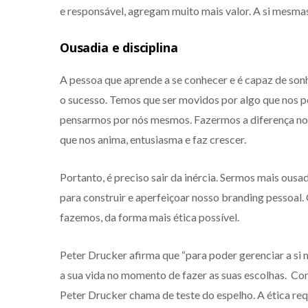
e responsável, agregam muito mais valor. A si mesma
Ousadia e disciplina
A pessoa que aprende a se conhecer e é capaz de son
o sucesso. Temos que ser movidos por algo que nos p
pensarmos por nós mesmos. Fazermos a diferença no 
que nos anima, entusiasma e faz crescer.
Portanto, é preciso sair da inércia. Sermos mais ousad
para construir e aperfeiçoar nosso branding pessoal
fazemos, da forma mais ética possível.
Peter Drucker afirma que “para poder gerenciar a si
a sua vida no momento de fazer as suas escolhas. Com
Peter Drucker chama de teste do espelho. A ética re