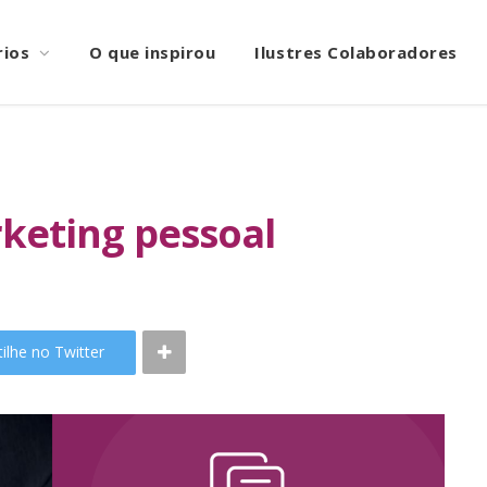
rios
O que inspirou
Ilustres Colaboradores
keting pessoal
ilhe no Twitter