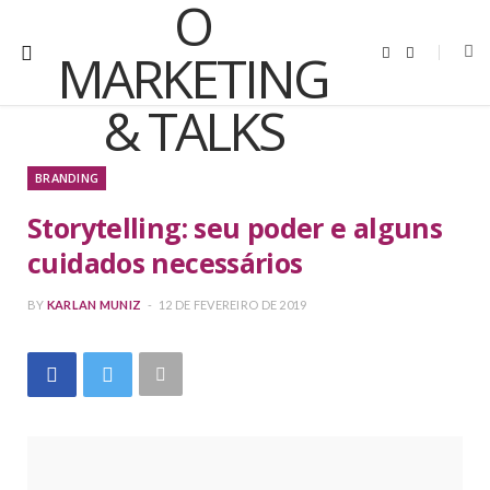
Y
I
o
n
u
s
T
t
u
a
b
g
e
r
a
m
BRANDING
Storytelling: seu poder e alguns
cuidados necessários
BY
KARLAN MUNIZ
12 DE FEVEREIRO DE 2019