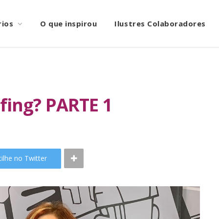
rios
O que inspirou
Ilustres Colaboradores
fing? PARTE 1
ilhe no Twitter