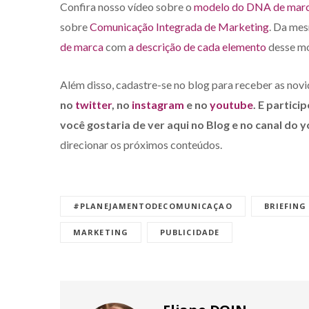
Confira nosso vídeo sobre o
modelo do DNA de mar
sobre
Comunicação Integrada de Marketing
. Da mes
de marca
com
a descrição de cada elemento
desse mo
Além disso, cadastre-se no blog para receber as nov
no
twitter
, no
instagram
e no
youtube
. E partic
você gostaria de ver aqui no Blog e no canal do 
direcionar os próximos conteúdos.
#PLANEJAMENTODECOMUNICAÇAO
BRIEFING
MARKETING
PUBLICIDADE