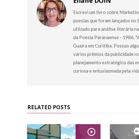
Eliane DOIN
Escrevi um livro sobre Marketin
poesias que foram lançados no Br
utilzado para análise literária n
da Poesia Paranaense - 1986. "A
Guaíra em Curitiba. Possuo alg
vários prêmios da publicidade n
planejamento estratégico das ma
curiosa e entusiasmada pela vid
RELATED POSTS