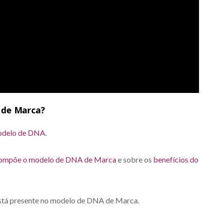
 de Marca?
modelo de DNA
.
compõe o modelo de DNA de Marca
e sobre os
benefícios do
stá presente no modelo de DNA de Marca.