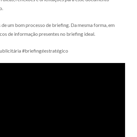
o.
as de um bom processo de briefing. Da mesma forma, em
cos de informação presentes no briefing ideal.
ublicitária #briefingéestratégico