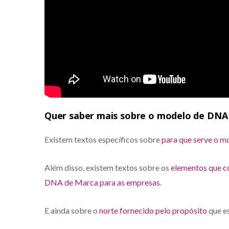
Quer saber mais sobre o modelo de DNA
Existem textos específicos sobre
para que serve o 
Além disso, existem textos sobre os
elementos que 
DNA de Marca para as empresas
.
E ainda sobre o
norte fornecido pelo propósito
que e