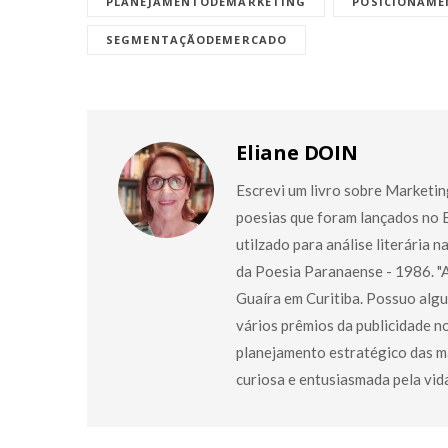
PLANEJAMENTODEMARKETING
POSICIONAM
SEGMENTAÇÃODEMERCADO
Eliane DOIN
Escrevi um livro sobre Marketin
poesias que foram lançados no Br
utilzado para análise literária n
da Poesia Paranaense - 1986. "A
Guaíra em Curitiba. Possuo alg
vários prêmios da publicidade n
planejamento estratégico das ma
curiosa e entusiasmada pela vid