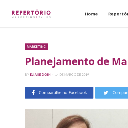
Home
Repertó
MARKETING
Planejamento de Mark
BY
ELIANE DOIN
14 DE MARÇO DE 2019
Compartilhe no Facebook
Compart