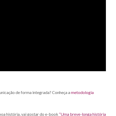
unicação de forma integrada? Conheça a
metodologia
oa história, vai gostar do e-book
“Uma breve-longa história