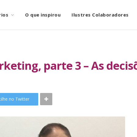
rios
O que inspirou
Ilustres Colaboradores
eting, parte 3 – As decis
ilhe no Twitter